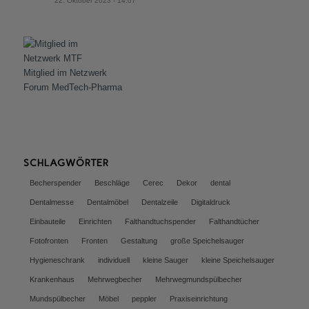
22. Oktober 2023 - 14:07
Mitglied im Netzwerk
Forum MedTech-Pharma
SCHLAGWÖRTER
Becherspender
Beschläge
Cerec
Dekor
dental
Dentalmesse
Dentalmöbel
Dentalzeile
Digitaldruck
Einbauteile
Einrichten
Falthandtuchspender
Falthandtücher
Fotofronten
Fronten
Gestaltung
große Speichelsauger
Hygieneschrank
individuell
kleine Sauger
kleine Speichelsauger
Krankenhaus
Mehrwegbecher
Mehrwegmundspülbecher
Mundspülbecher
Möbel
peppler
Praxiseinrichtung