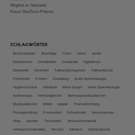
Mitglied im Netzwerk
Forum MedTech-Pharma
SCHLAGWÖRTER
Becherspender
Beschläge
Cerec
Dekor
dental
Dentalmesse
Dentalmöbel
Dentalzeile
Digitaldruck
Einbauteile
Einrichten
Falthandtuchspender
Falthandtücher
Fotofronten
Fronten
Gestaltung
große Speichelsauger
Hygieneschrank
individuell
kleine Sauger
kleine Speichelsauger
Krankenhaus
Mehrwegbecher
Mehrwegmundspülbecher
Mundspülbecher
Möbel
peppler
Praxiseinrichtung
Praxisgestaltung
Praxismöbel
Schrankzeile
Sensorspender
Shop
spender
Tischstation
Verbrauchsmaterial
verbrauchsmaterialien
Versand
Zahnarzt
Zahnarztpraxis