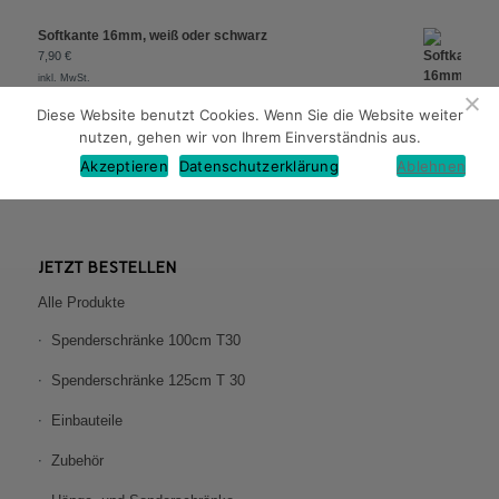
Softkante 16mm, weiß oder schwarz
7,90
€
inkl. MwSt.
Diese Website benutzt Cookies. Wenn Sie die Website weiter
nutzen, gehen wir von Ihrem Einverständnis aus.
Akzeptieren
Datenschutzerklärung
Ablehnen
JETZT BESTELLEN
Alle Produkte
Spenderschränke 100cm T30
Spenderschränke 125cm T 30
Einbauteile
Zubehör